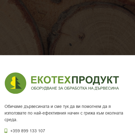
Обичаме дървесината и сме тук да ви помогнем да я
използвате по най-ефективния начин с грижа към околната
среда.
+359 899 133 107