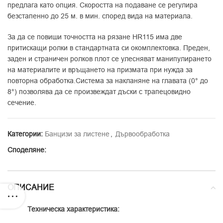
предлага като опция. Скоростта на подаване се регулира
безстапенно до 25 м. в мин. според вида на материала.
За да се повиши точността на рязане HR115 има две
притискащи ролки в стандартната си окомплектовка. Преден,
заден и страничен ролков плот се улесняват манипулирането
на материалите и връщането на призмата при нужда за
повторна обработка.Система за накланяне на главата (0° до
8°) позволява да се произвеждат дъски с трапецовидно
сечение.
Категории:
Банцизи за листене
,
Дървообработка
Споделяне:
ОПИСАНИЕ
Техническа характеристика: