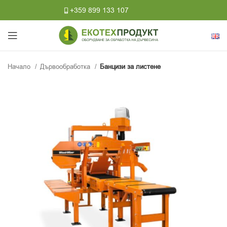
+359 899 133 107
Начало
Дървообработка
Банцизи за листене