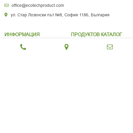
office@ecotechproduct.com
ул. Стар Лозенски път №8, София 1186, България
ИНФОРМАЦИЯ
ПРОДУКТОВ КАТАЛОГ
За нас
Дървообработка
Услуги
Сушилни и котли
Блог
Дървени изделия
Контакти
Дърва, брикети и пелети
Поверителност
Режещи инструменти
Бисквитки
ЕКОТЕХПРОДУКТ
2023 УЕБСАЙТ ОТ
PIXENITY STUDIO