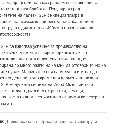
, за да предложи по-висок рандеман в сравнение с
етоди за дървообработка. Популярна сред
дителите на палети, SLP се специализира в
рането на възможно най-висока печалба от ниско
тни трупи с диаметър до 400мм и повишаване на
нтоспособността.
 SLP се използва успешно за производство на
ачествени елементи с широко приложение – от
лната до палетната индустрия. Може да бъде
рирана по много различни начини да отговори точно на
ните нужди. Машините в нея са модулни и могат да
ренаредени по всяко време при промени на пазара.
 SLP модулната система на Wood-Mizer- много от
е използват еднакви електрочасти, ремъци,
ния, което налага необходимост от по-малко резервни
 склад.
ии:
Дървообработка
,
Преработване на тънки трупи