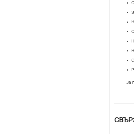
С
S
H
О
Н
Н
С
Р
За 
СВЪР