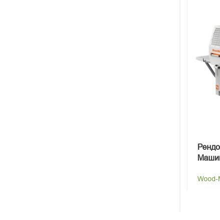
Ренд
Маши
Wood-M