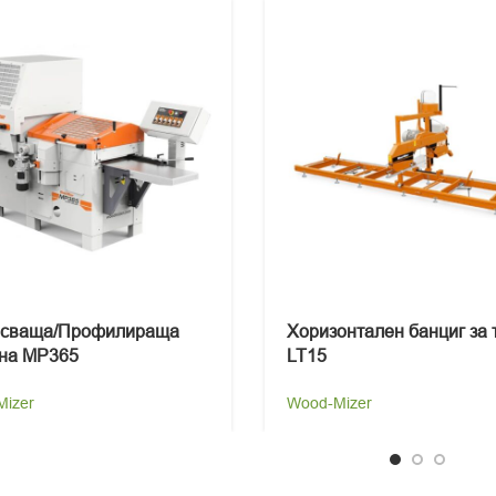
осваща/Профилираща
Хоризонтален банциг за 
на MP365
LT15
izer
Wood-Mizer