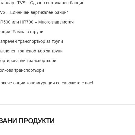
тандарт TVS – Сдвоен вертикален банциг
VS – Единичен вертикален банциг
R500 или HR700 – Многоглав листач
пции: Рампа за трупи
апречен транспортьор за трупи
аклонен транспортьор за трупи
ортировачни транспортьори
олкови транспортьори
повече опции конфигурации се свържете с нас!
ЗАНИ ПРОДУКТИ