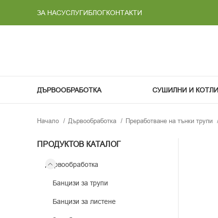
ЗА НАС
УСЛУГИ
БЛОГ
КОНТАКТИ
ДЪРВООБРАБОТКА
СУШИЛНИ И КОТЛ
Начало
Дървообработка
Преработване на тънки трупи
ПРОДУКТОВ КАТАЛОГ
Дървообработка
Банцизи за трупи
Банцизи за листене