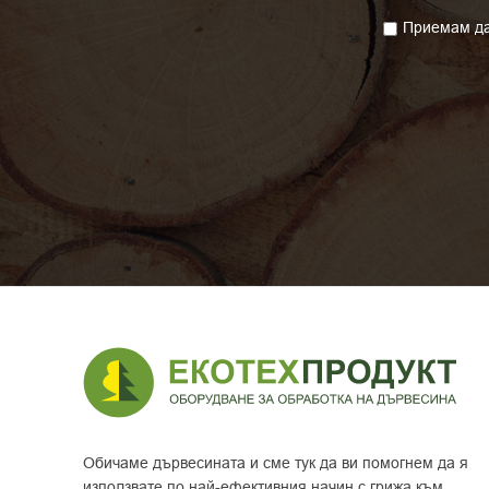
Приемам да
Обичаме дървесината и сме тук да ви помогнем да я
използвате по най-ефективния начин с грижа към