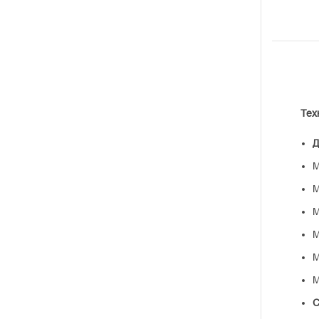
Тех
Д
М
М
М
М
М
М
С