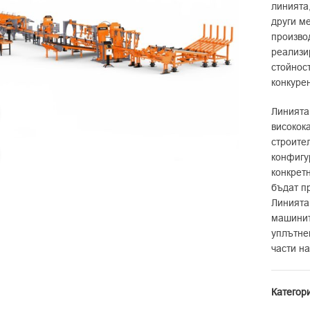
линията
други м
произво
реализи
стойнос
конкуре
Линията
Видео
високок
строите
Увеличи
конфигу
конкрет
бъдат п
Линията
машинит
уплътне
части на
Категор