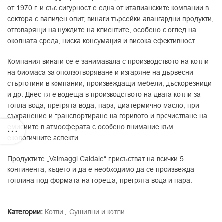
от 1970 г. и със сигурност е една от италианските компании в
сектора с валиден опит, винаги търсейки авангардни продукти,
отговарящи на нуждите на клиентите, особено с оглед на
околната среда, ниска консумация и висока ефективност.
Компания винаги се е занимавала с производството на котли
на биомаса за оползотворяване и изгаряне на дървесни
стърготини в компании, произвеждащи мебели, дъскорезници
и др. Днес тя е водеща в производството на двата котли за
топла вода, прегрята вода, пара, диатермично масло, при
съхранение и транспортиране на горивото и пречистване на
емисиите в атмосферата с особено внимание към
екологичните аспекти.
Продуктите „Valmaggi Caldaie“ присъстват на всички 5
континента, където и да е необходимо да се произвежда
топлина под формата на гореща, прегрята вода и пара.
Категории:
Котли
,
Сушилни и котли