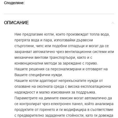
Споделяне:
ОПИСАНИЕ
Ние предлагаме котли, които произвеждат топла вода,
прегрята вода и пара, използвайки дървесни
стърготини, чипс или подобни отпадъци и могат да се
захранват автоматично чрез вентилационни системи или
механични винтови транспортьори, както и с
конвенционални методи за зареждане с гориво.
Нашите решения са персонализирани и отговарят на
Вашите специфични нужди.
Нашите котли адаптират непрекъснатите нужди от
опазване на околната среда с висока експлоатационна
надеждност и малко изисквания за поддръжка.
Параметрите на димните емисии могат автоматично да
се контролират чрез електронен панел, който анализира
продуктите от горенето и ги модифицира в съответствие
с предварително зададените стойности, като ги довежда