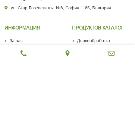
ул. Стар Лозенски път №8, София 1186, България
ИНФОРМАЦИЯ
ПРОДУКТОВ КАТАЛОГ
За нас
Дървообработка
Услуги
Сушилни и котли
Блог
Дървени изделия
Контакти
Дърва, брикети и пелети
Поверителност
Режещи инструменти
Бисквитки
ЕКОТЕХПРОДУКТ
2023 УЕБСАЙТ ОТ
PIXENITY STUDIO