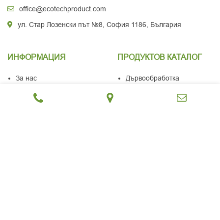
office@ecotechproduct.com
ул. Стар Лозенски път №8, София 1186, България
ИНФОРМАЦИЯ
ПРОДУКТОВ КАТАЛОГ
За нас
Дървообработка
Услуги
Сушилни и котли
Блог
Дървени изделия
Контакти
Дърва, брикети и пелети
Поверителност
Режещи инструменти
Бисквитки
ЕКОТЕХПРОДУКТ
2023 УЕБСАЙТ ОТ
PIXENITY STUDIO