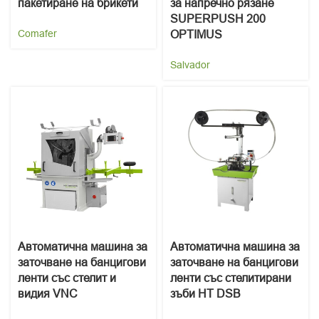
пакетиране на брикети
за напречно рязане
SUPERPUSH 200
Comafer
OPTIMUS
Salvador
Автоматична машина за
Автоматична машина за
заточване на банцигови
заточване на банцигови
ленти със стелит и
ленти със стелитирани
видия VNC
зъби HT DSB