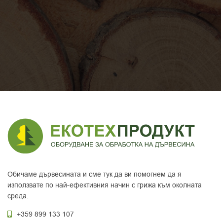
Обичаме дървесината и сме тук да ви помогнем да я
използвате по най-ефективния начин с грижа към околната
среда.
+359 899 133 107