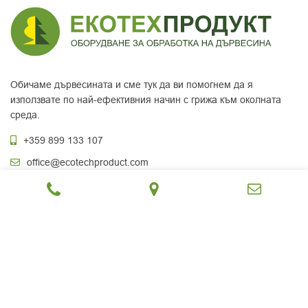
Обичаме дървесината и сме тук да ви помогнем да я
използвате по най-ефективния начин с грижа към околната
среда.
+359 899 133 107
office@ecotechproduct.com
ул. Стар Лозенски път №8, София 1186, България
ИНФОРМАЦИЯ
ПРОДУКТОВ КАТАЛОГ
За нас
Дървообработка
Услуги
Сушилни и котли
Блог
Дървени изделия