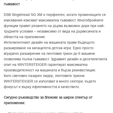
гъвкавост
DSB Singlehead NG XM е перфектен, когато променящите се
изисквания изискват максимална гъвкавост. Многобройните
функции правят рязането на дърва възможно дори при най-
трудните условия – независимо от вида на дървесината и
областта на приложение.
Интелигентният дизайн на машината прави бъдещото
разширяване на капацитета детска игра: Едно просто
вградено разширение на лентовия трион до 6 машини
позволява пълна гъвкавост. Здравият дизайн и десетилетията
опит на WINTERSTEIGER гарантират максимална
производителност на машината и бърза реинвестиция.
Като световен пазарен лидер, лентовите триони
WINTERSTEIGER се използват в много сектори, където
фокусът е върху ефективността и качеството.
Сигурно ръководство за блокове за широк спектър от
приложения: