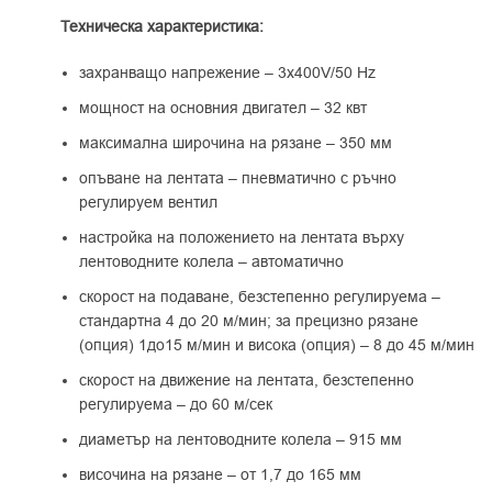
Техническа характеристика:
захранващо напрежение – 3x400V/50 Hz
мощност на основния двигател – 32 квт
максимална широчина на рязане – 350 мм
опъване на лентата – пневматично с ръчно
регулируем вентил
настройка на положението на лентата върху
лентоводните колела – автоматично
скорост на подаване, безстепенно регулируема –
стандартна 4 до 20 м/мин; за прецизно рязане
(опция) 1до15 м/мин и висока (опция) – 8 до 45 м/мин
скорост на движение на лентата, безстепенно
регулируема – до 60 м/сек
диаметър на лентоводните колела – 915 мм
височина на рязане – от 1,7 до 165 мм