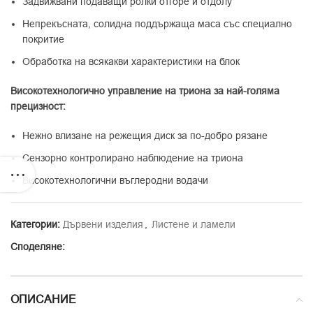
Задвижвани подаващи ролки отгоре и отдолу
Непрекъсната, солидна поддържаща маса със специално
покритие
Обработка на всякакви характеристики на блок
Високотехнологично управление на триона за най-голяма
прецизност:
Нежно влизане на режещия диск за по-добро рязане
Сензорно контролирано наблюдение на триона
Високотехнологични въглеродни водачи
Категории:
Дървени изделия
,
Листене и ламели
Споделяне:
ОПИСАНИЕ